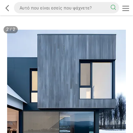
2
/
2