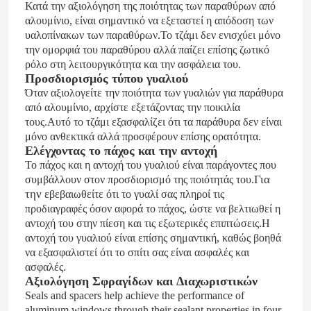
Κατά την αξιολόγηση της ποιότητας των παραθύρων από
αλουμίνιο, είναι σημαντικό να εξεταστεί η απόδοση των
υαλοπίνακων των παραθύρων.Το τζάμι δεν ενισχύει μόνο
Περίπου εμείς
την ομορφιά του παραθύρου αλλά παίζει επίσης ζωτικό
ρόλο στη λειτουργικότητα και την ασφάλεια του.
Προσδιορισμός τύπου γυαλιού
Γύρος εργοστασίων
Όταν αξιολογείτε την ποιότητα των γυαλιών για παράθυρα
από αλουμίνιο, αρχίστε εξετάζοντας την ποικιλία
τους.Αυτό το τζάμι εξασφαλίζει ότι τα παράθυρα δεν είναι
Ποιοτικός έλεγχος
μόνο ανθεκτικά αλλά προσφέρουν επίσης ορατότητα.
Ελέγχοντας το πάχος και την αντοχή
Το πάχος και η αντοχή του γυαλιού είναι παράγοντες που
Επαφή ΗΠΑ
Για
συμβάλλουν στον προσδιορισμό της ποιότητάς του.
την ε
βεβαιωθείτε ότι το γυαλί σας πληροί τις
προδιαγραφές όσον αφορά το πάχος, ώστε να βελτιωθεί η
Μπλογκ
αντοχή του στην πίεση και τις εξωτερικές επιπτώσεις.Η
αντοχή του γυαλιού είναι επίσης σημαντική, καθώς βοηθά
να εξασφαλιστεί ότι το σπίτι σας είναι ασφαλές και
Μελέτη περιπτώσεων
ασφαλές.
Αξιολόγηση Σφραγίδων και Διαχωριστικών
Seals and spacers help achieve the performance of
Ζητήστε ένα απόσπασμα
aluminum windows through their sealant properties in four