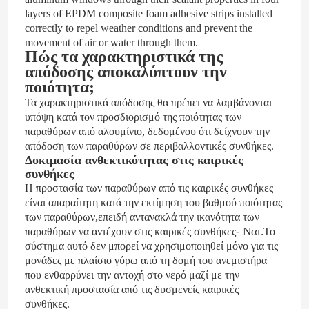
layers of EPDM composite foam adhesive strips installed
correctly to repel weather conditions and prevent the
πόρτα αργιλίου
movement of air or water through them.
Πώς τα χαρακτηριστικά της
απόδοσης αποκαλύπτουν την
παράθυρο από αλουμίνιο
ποιότητα;
Τα χαρακτηριστικά απόδοσης θα πρέπει να λαμβάνονται
υπόψη κατά τον προσδιορισμό της ποιότητας των
Αλουμινένιο ηλιακό δωμάτιο
παραθύρων από αλουμίνιο, δεδομένου ότι δείχνουν την
απόδοση των παραθύρων σε περιβαλλοντικές συνθήκες.
Δοκιμασία ανθεκτικότητας στις καιρικές
τοίχος κουρτινών
συνθήκες
Η προστασία των παραθύρων από τις καιρικές συνθήκες
είναι απαραίτητη κατά την εκτίμηση του βαθμού ποιότητας
,
των παραθύρων
επειδή αντανακλά την ικανότητα των
- Ναι.
παραθύρων να αντέχουν στις καιρικές συνθήκες
Το
σύστημα αυτό δεν μπορεί να χρησιμοποιηθεί μόνο για τις
μονάδες με πλαίσιο γύρω από τη δομή του ανεμιστήρα
που ενθαρρύνει την αντοχή στο νερό μαζί με την
ανθεκτική προστασία από τις δυσμενείς καιρικές
συνθήκες.