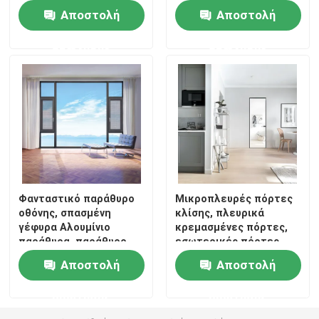
παράθυρο,
ανοίγματος
Αποστολή
Αποστολή
διασταυρωτικό
παράθυρο
ερώτησης
ερώτησης
Φανταστικό παράθυρο
Μικροπλευρές πόρτες
οθόνης, σπασμένη
κλίσης, πλευρικά
γέφυρα Αλουμίνιο
κρεμασμένες πόρτες,
παράθυρα, παράθυρο
εσωτερικές πόρτες
οθόνη ανοικτό
κλίσης
Αποστολή
Αποστολή
εξωτερικό παράθυρο
ερώτησης
ερώτησης