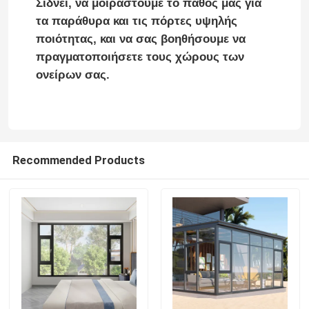
Σίδνεϊ, να μοιραστούμε το πάθος μας για
τα παράθυρα και τις πόρτες υψηλής
πόρτα αργιλίου
ποιότητας, και να σας βοηθήσουμε να
πραγματοποιήσετε τους χώρους των
ονείρων σας.
παράθυρο από αλουμίνιο
Αλουμινένιο ηλιακό δωμάτιο
Recommended Products
τοίχος κουρτινών