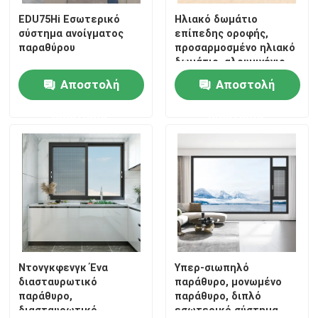
EDU75Hi Εσωτερικό
Ηλιακό δωμάτιο
σύστημα ανοίγματος
επίπεδης οροφής,
παραθύρου
προσαρμοσμένο ηλιακό
δωμάτιο, αλουμινένιο
κράμα ηλιακό δωμάτιο
Αποστολή
Αποστολή
ερώτησης
ερώτησης
Ντονγκφενγκ Ένα
Υπερ-σιωπηλό
διασταυρωτικό
παράθυρο, μονωμένο
παράθυρο,
παράθυρο, διπλό
διασταυρωτικό
εσωτερικό σύστημα