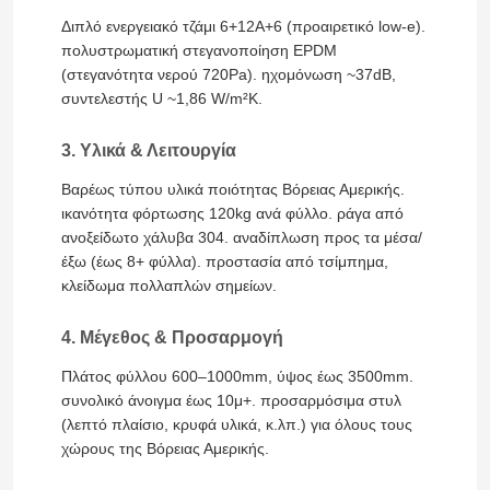
Διπλό ενεργειακό τζάμι 6+12A+6 (προαιρετικό low-e).
πολυστρωματική στεγανοποίηση EPDM
(στεγανότητα νερού 720Pa). ηχομόνωση ~37dB,
συντελεστής U ~1,86 W/m²K.
3. Υλικά & Λειτουργία
Βαρέως τύπου υλικά ποιότητας Βόρειας Αμερικής.
ικανότητα φόρτωσης 120kg ανά φύλλο. ράγα από
ανοξείδωτο χάλυβα 304. αναδίπλωση προς τα μέσα/
έξω (έως 8+ φύλλα). προστασία από τσίμπημα,
κλείδωμα πολλαπλών σημείων.
4. Μέγεθος & Προσαρμογή
Πλάτος φύλλου 600–1000mm, ύψος έως 3500mm.
συνολικό άνοιγμα έως 10μ+. προσαρμόσιμα στυλ
(λεπτό πλαίσιο, κρυφά υλικά, κ.λπ.) για όλους τους
χώρους της Βόρειας Αμερικής.