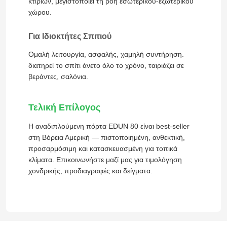
κτιρίων, μεγιστοποιεί τη ροή εσωτερικού-εξωτερικού
χώρου.
Περίπου εμείς
Για Ιδιοκτήτες Σπιτιού
Ομαλή λειτουργία, ασφαλής, χαμηλή συντήρηση.
Γύρος εργοστασίων
διατηρεί το σπίτι άνετο όλο το χρόνο, ταιριάζει σε
βεράντες, σαλόνια.
Ποιοτικός έλεγχος
Τελική Επίλογος
Επαφή ΗΠΑ
Η αναδιπλούμενη πόρτα EDUN 80 είναι best-seller
στη Βόρεια Αμερική — πιστοποιημένη, ανθεκτική,
προσαρμόσιμη και κατασκευασμένη για τοπικά
Μπλογκ
κλίματα. Επικοινωνήστε μαζί μας για τιμολόγηση
χονδρικής, προδιαγραφές και δείγματα.
Μελέτη περιπτώσεων
Ζητήστε ένα απόσπασμα