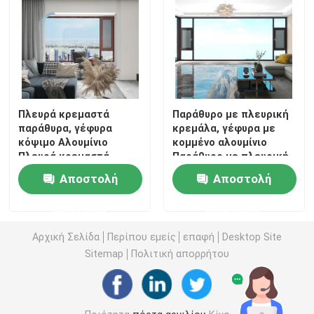
Πλευρά κρεμαστά
Παράθυρο με πλευρική
παράθυρα, γέφυρα
κρεμάλα, γέφυρα με
κόψιμο Αλουμίνιο
κομμένο αλουμίνιο
Πλευρά κρεμαστά
Παράθυρο με πλευρική
παράθυρα, Αλουμινίου
κρεμάλα, παράθυρο με
Αποστολή
Αποστολή
κράμα Πλευρά
πλευρική κρεμάλα από
κρεμαστά παράθυρα
κράμα αλουμινίου
ερώτησης
ερώτησης
Αρχική Σελίδα
Περίπου εμείς
επαφή
Desktop Site
Sitemap
Πολιτική απορρήτου